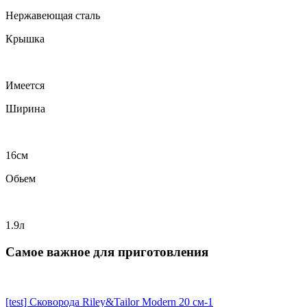
Нержавеющая сталь
Крышка
Имеется
Ширина
16см
Обьем
1.9л
Самое важное для приготовления
[test] Сковорода Riley&Tailor Modern 20 см-1