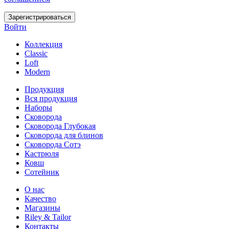
Зарегистрироваться
Войти
Коллекция
Classic
Loft
Modern
Продукция
Вся продукция
Наборы
Сковорода
Сковорода Глубокая
Сковорода для блинов
Сковорода Сотэ
Кастрюля
Ковш
Сотейник
О нас
Качество
Магазины
Riley & Tailor
Контакты